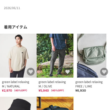
2026/06/11
着用アイテム
green label relaxing
green label relaxing
green label relaxing
M / NATURAL
M / OLIVE
FREE / LIME
¥2,970
¥5,940
¥6,930
（
40
%OFF）
（
40
%OFF）