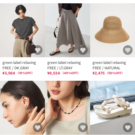
green label relaxing
green label relaxing
green label relaxing
FREE / DK.GRAY
FREE / LT.GRAY
FREE / NATURAL
¥3,564
¥6,534
¥2,475
（
10
%OFF）
（
40
%OFF）
（
50
%OFF）