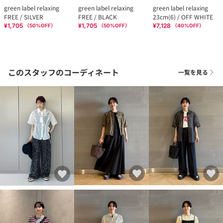
green label relaxing
green label relaxing
green label relaxing
FREE / SILVER
FREE / BLACK
23cm(6) / OFF WHITE
¥1,705
¥1,705
¥7,128
（
50
%OFF）
（
50
%OFF）
（
40
%OFF）
このスタッフのコーディネート
一覧を見る