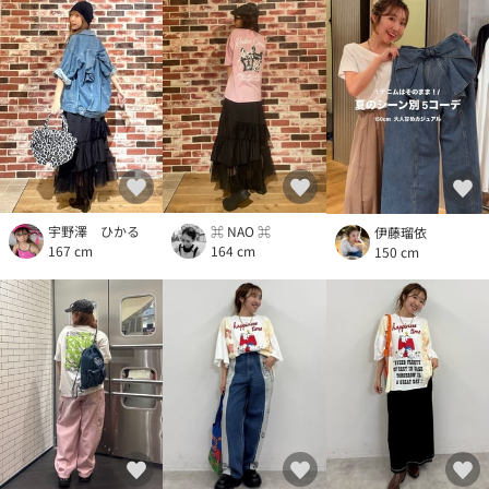
宇野澤 ひかる
⌘ NAO ⌘
伊藤瑠依
167 cm
164 cm
150 cm