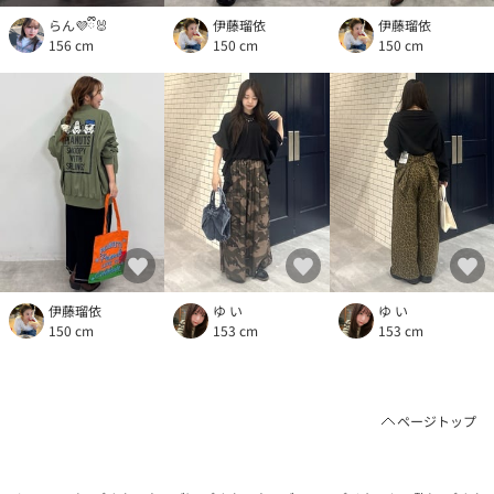
らん💜ྀི🐰
伊藤瑠依
伊藤瑠依
156 cm
150 cm
150 cm
伊藤瑠依
ゆ い
ゆ い
150 cm
153 cm
153 cm
ページトップ