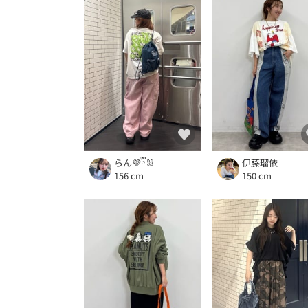
らん💜ྀི🐰
伊藤瑠依
156 cm
150 cm