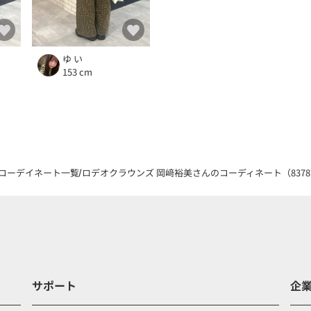
ゆ い
153 cm
コーデイネート一覧
ロデオクラウンズ 岡﨑裕美さんのコーディネート（83787
サポート
企