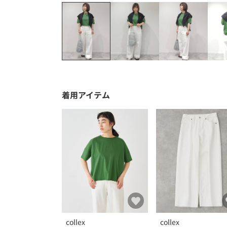
着用アイテム
collex
collex