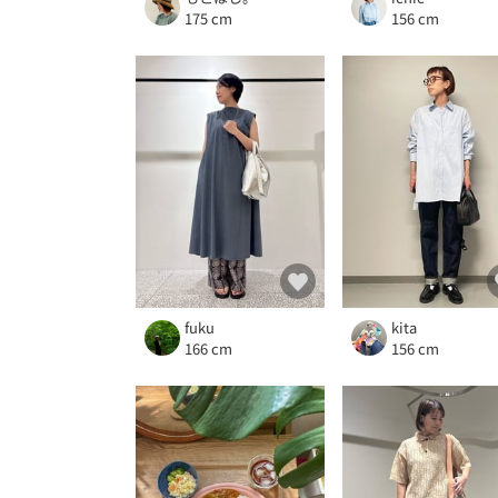
175 cm
156 cm
fuku
kita
166 cm
156 cm