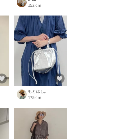
152 cm
もとはし。
175 cm