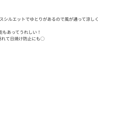
クスシルエットでゆとりがあるので風が通って涼しく
能もあってうれしい！
隠れて日焼け防止にも○