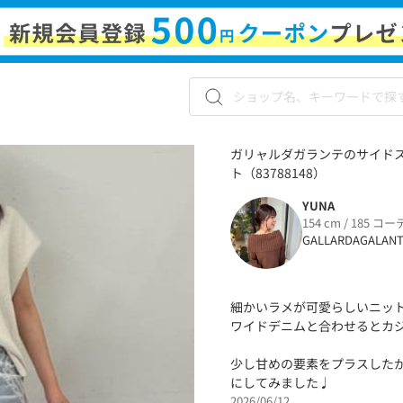
ガリャルダガランテのサイドス
ト（83788148）
YUNA
154 cm / 185 コー
GALLARDAGALAN
細かいラメが可愛らしいニッ
ワイドデニムと合わせるとカ
少し甘めの要素をプラスした
にしてみました♩
2026/06/12