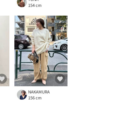
154 cm
NAKAMURA
156 cm