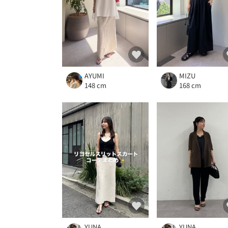
AYUMI
MIZU
148 cm
168 cm
YUNA
YUNA