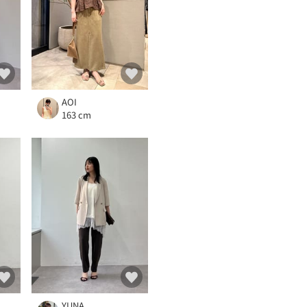
AOI
163 cm
YUNA