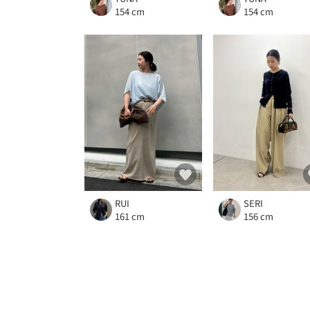
154 cm
154 cm
RUI
SERI
161 cm
156 cm