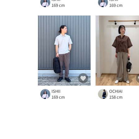
169 cm
169 cm
ISHII
OCHIAI
169 cm
158 cm