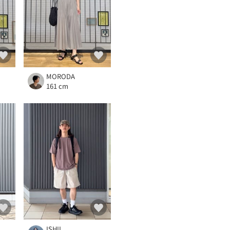
MORODA
161 cm
ISHII