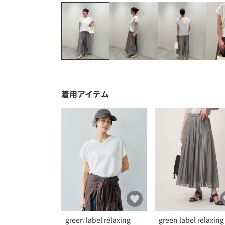
着用アイテム
green label relaxing
green label relaxing