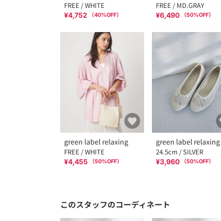
FREE / WHITE
FREE / MD.GRAY
¥4,752
¥6,490
（
40
%OFF）
（
50
%OFF）
green label relaxing
green label relaxing
FREE / WHITE
24.5cm / SILVER
¥4,455
¥3,960
（
50
%OFF）
（
50
%OFF）
このスタッフのコーディネート