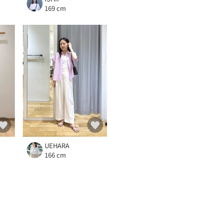
169 cm
UEHARA
166 cm