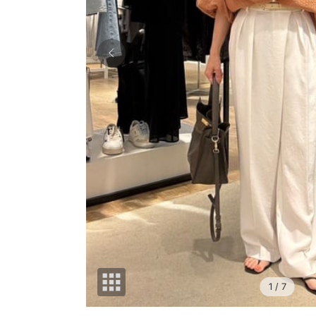
1
/ 7