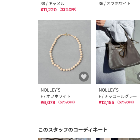
38 / キャメル
36 / オフホワイト
¥11,220
（
32
%OFF）
NOLLEY'S
NOLLEY'S
F / オフホワイト
F / チャコールグレー
¥6,078
¥12,155
（
57
%OFF）
（
57
%OFF）
このスタッフのコーディネート