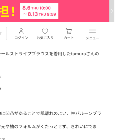
ログイン
お気に入り
カート
メニュー
ールストライプブラウスを着用したtamuraさんの
デ
グ
的に凹凸があることで肌離れのよい、袖バルーンブラ
衿元や袖のフォルムがくたっとせず、きれいにでま
ケア。