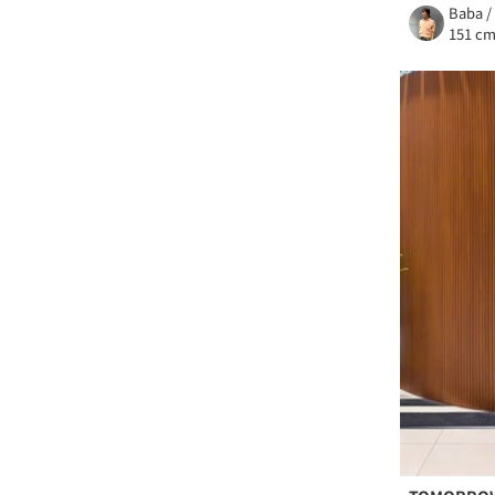
Baba /
151 c