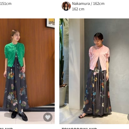
 151cm
Nakamura / 162cm
m
162 cm