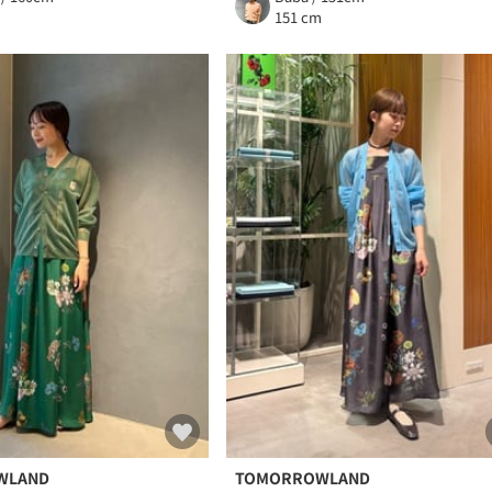
m
151 cm
WLAND
TOMORROWLAND