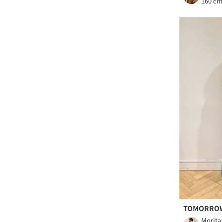
160 c
TOMORRO
Morita