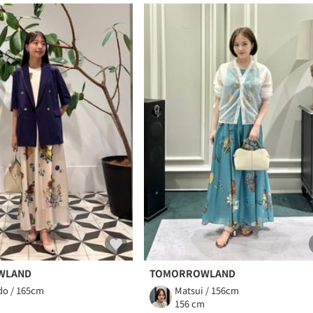
WLAND
TOMORROWLAND
do / 165cm
Matsui / 156cm
m
156 cm