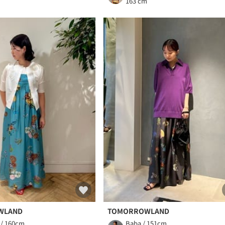
m
163 cm
WLAND
TOMORROWLAND
 / 160cm
Baba / 151cm