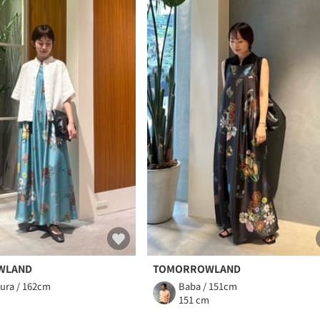
WLAND
TOMORROWLAND
ura / 162cm
Baba / 151cm
m
151 cm