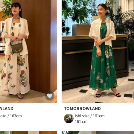
WLAND
TOMORROWLAND
oto / 163cm
Ishizaka / 161cm
m
161 cm