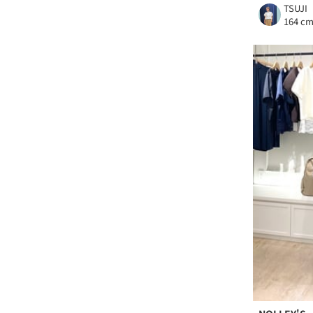
TSUJI
164 c