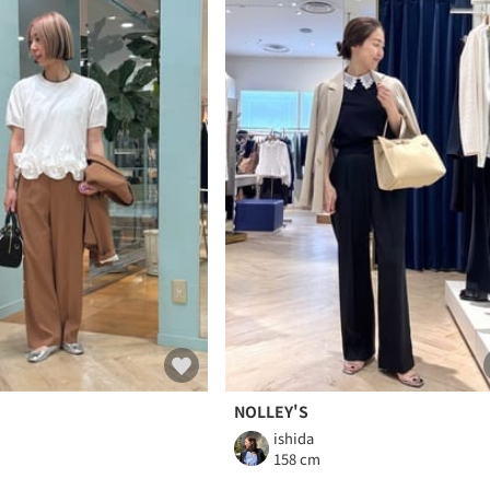
NOLLEY'S
ishida
m
158 cm