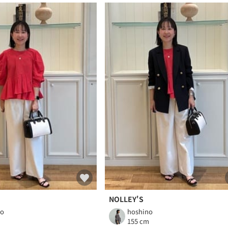
NOLLEY'S
no
hoshino
m
155 cm