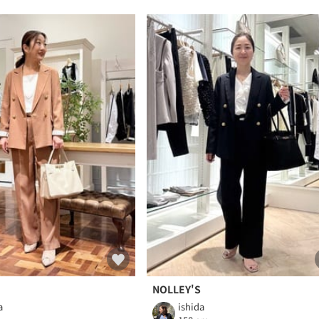
NOLLEY'S
a
ishida