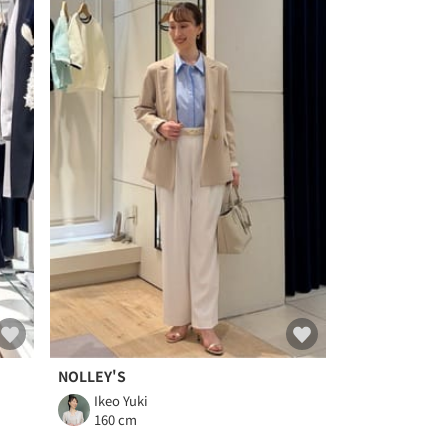
NOLLEY'S
Ikeo Yuki
160 cm