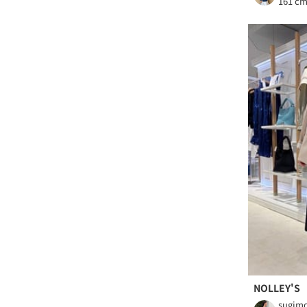
161 c
NOLLEY'S
sugim