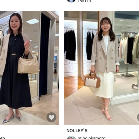
m
158 cm
NOLLEY'S
oto
miho okamoto