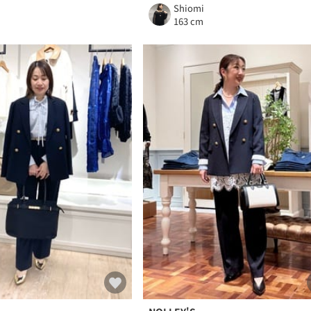
Shiomi
m
163 cm