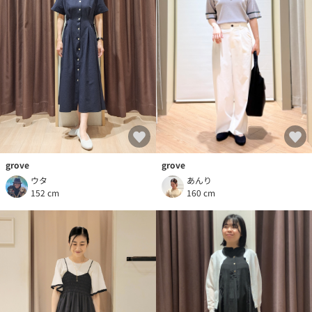
grove
grove
あんり
ウタ
160 cm
152 cm