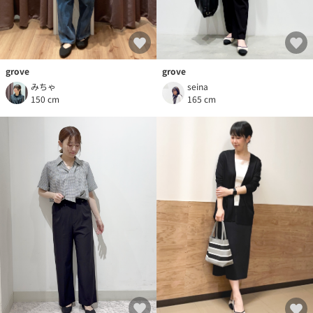
grove
grove
みちゃ
seina
150 cm
165 cm