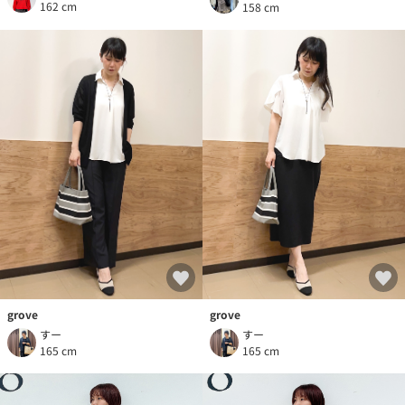
162 cm
158 cm
grove
grove
すー
すー
165 cm
165 cm