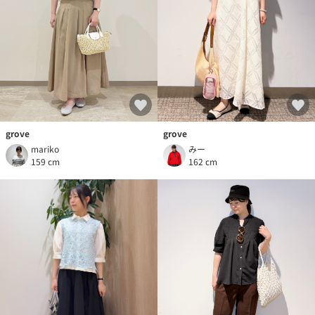
grove
grove
みー
mariko
162 cm
159 cm