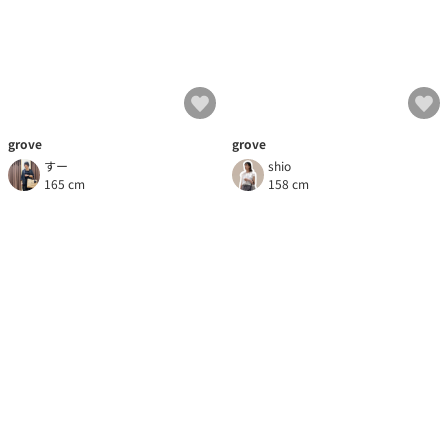
grove
grove
すー
shio
165 cm
158 cm