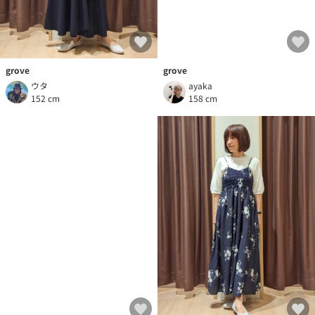
grove
grove
ウタ
ayaka
152 cm
158 cm