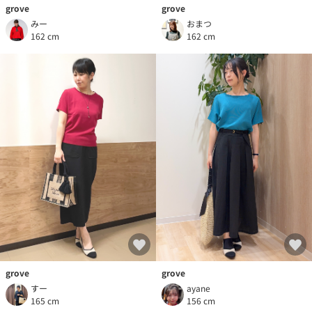
grove
grove
みー
おまつ
162 cm
162 cm
grove
grove
すー
ayane
165 cm
156 cm