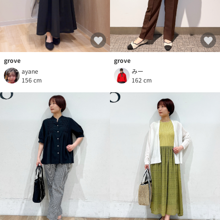
grove
grove
みー
ayane
162 cm
156 cm