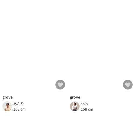
grove
grove
あんり
shio
160 cm
158 cm