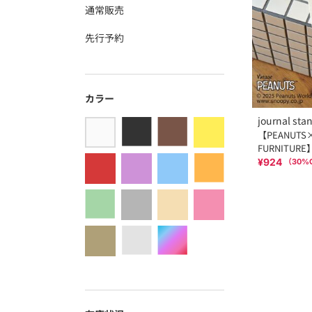
通常販売
先行予約
カラー
journal sta
【PEANUTS×
FURNITUR
¥924
（
30
%