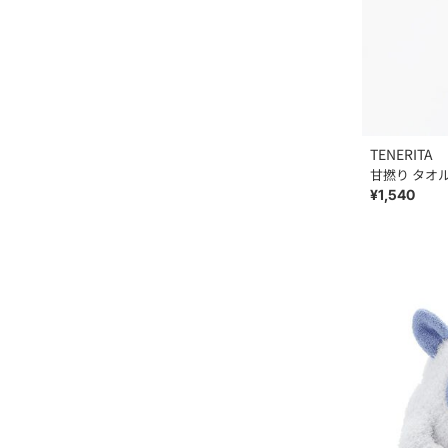
TENERITA
甘撚り タオ
¥1,540