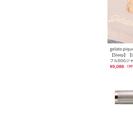
gelato piqu
【Sleep】
フルDOGジ
¥9,086
（
30