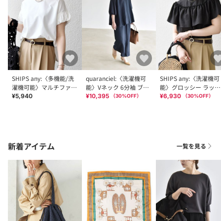
SHIPS any:〈多機能/洗
quaranciel:〈洗濯機可
SHIPS any:〈洗濯機可
濯機可能〉マルチファン
能〉Vネック 6分袖 ブラ
能〉グロッシー ラッフ
クション ギャザー スリ
ウス & Iライン スカート
ル フリル ギャザー ブ
¥5,940
¥10,395
¥6,930
（
30
%OFF）
（
30
%OFF）
ーブ TEE
セットアップ
ウス
新着アイテム
一覧を見る