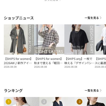
ショップニュース
一覧を見る
【SHIPS for women】
【SHIPS for women】
【SHIPS any】一枚で
【SHIP
2026AW♪新作アイテ
秋まで使える「軽羽織
映える『デザインTシャ
スに最適
ムをチェック！
り」
ツ』特集♪
ットソー
2026.08.09
2026.08.08
2026.08.08
2026.08.
ランキング
一覧を見る
1
2
3