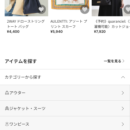
2WAY ドローストリング
AULENTTI: アソート プ
《予約》quaranciel:
トート バッグ
リント スカーフ
濯機可能〉カットジョ
ゼット ラウンドヘム 
¥4,400
¥5,940
¥7,920
ーズ プルオーバー
アイテムを探す
一覧を見る
カテゴリーから探す
アウター
ジャケット・スーツ
ワンピース