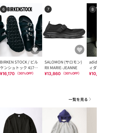
6
7
8
BIRKEN STOCK / ビル
SALOMON (サロモン)
adidas Originals (アデ
ケンシュトック 417別
RX MARIE-JEANNE
ィダス オリジナルス)
注 Narrow Florida FR
for EDIFICE/IENA 別注
¥16,170
¥13,860
¥10,010
（
30
%OFF）
（
30
%OFF）
（
30
%OFF）
LENB
TOKYO
一覧を見る