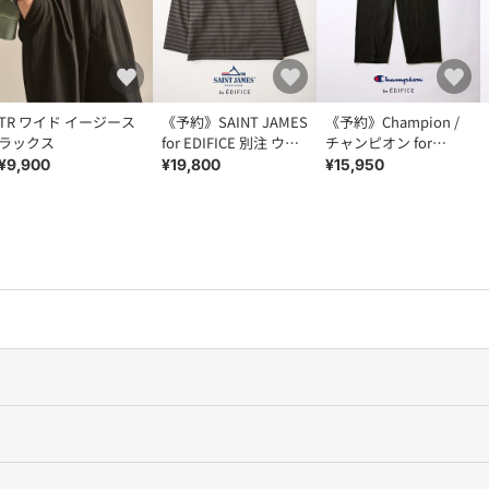
TR ワイド イージース
《予約》SAINT JAMES
《予約》Champion /
ラックス
for EDIFICE 別注 ウエ
チャンピオン for
ッソン ルーズ ボーダ
EDIFICE「L.W.D.」
¥9,900
¥19,800
¥15,950
ー
Sweat Pants