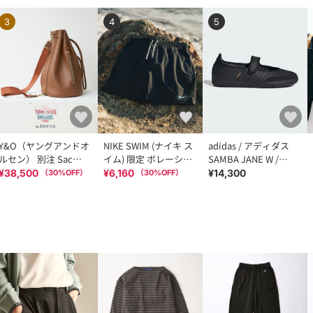
3
4
5
Y&O（ヤングアンドオ
NIKE SWIM (ナイキ ス
adidas / アディダス
ルセン） 別注 Sac
イム) 限定 ボレーショ
SAMBA JANE W /
Marine
ーツ
LA0968
¥38,500
¥6,160
¥14,300
（
30
%OFF）
（
30
%OFF）