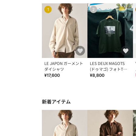
1
2
LE JAPON ガーメント
LES DEUX MAGOTS
ダイシャツ
(ドゥマゴ) フォトTシ
ャツ
¥17,600
¥8,800
新着アイテム