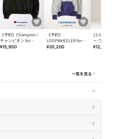
《予約》Champion /
《予約》
13.5OZ フェードグレ
チャンピオン for
LOOPWHEELER for
ー ワイドデニム
EDIFICE「L.W.D.」
LOWERCASE 別注
¥15,950
¥35,200
¥12,650
Crew Sweat
After Hood Sweatshirt
一覧を見る