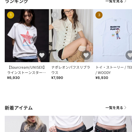
ランキング
一覧を見る
1
2
3
【Sourcream/UNISEX】
ナポレオンパフスリブラ
トイ・ストーリー / TE
ラインストーンスターグ
ウス
/ WOODY
ラフィックTEE
¥6,930
¥7,590
¥6,930
新着アイテム
一覧を見る