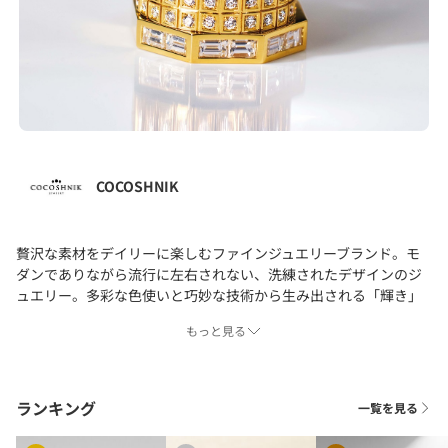
COCOSHNIK
贅沢な素材をデイリーに楽しむファインジュエリーブランド。モ
ダンでありながら流行に左右されない、洗練されたデザインのジ
ュエリー。多彩な色使いと巧妙な技術から生み出される「輝き」
と「美しさ」はあなたらしさを表現してくれるはず。キーワード
もっと見る
は、「高感度」「日常感覚」「本物志向」特別な日だけではな
く、いつも女性として輝いていて欲しい。そんな願いから、今を
生きるすべての女性へ向けてインターナショナルなクラフト感で
デイリーに楽しめるジュエリー「ココシュニック」を提案しま
ランキング
一覧を見る
す。