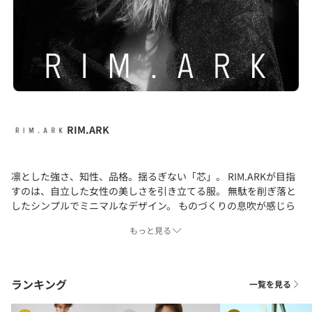
RIM.ARK
凛とした強さ、知性、品格。揺るぎない「芯」。 RIM.ARKが目指
すのは、自立した女性の美しさを引き立てる服。 無駄を削ぎ落と
したシンプルでミニマルなデザイン。 ものづくりの息吹が感じら
れる素材、立体的なシルエット。 トレンドにとらわれない、タイ
もっと見る
ムレスで本質的なアイテムを通して 纏う人の内面的な豊かさを表
現したいと考えます。 それは、季節も年月も超えて愛することが
できる服。 着るほどに身体と心になじみ、ともに年を重ねること
ができる服。 RIM.ARKの「芯」が心のどこかに響いて手に取って
ランキング
一覧を見る
くださった方に 長く大切に着続けていただけるような服を。