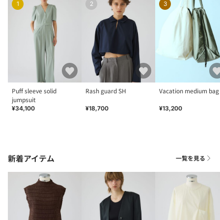
1
2
3
Puff sleeve solid
Rash guard SH
Vacation medium bag
jumpsuit
¥34,100
¥18,700
¥13,200
新着アイテム
一覧を見る