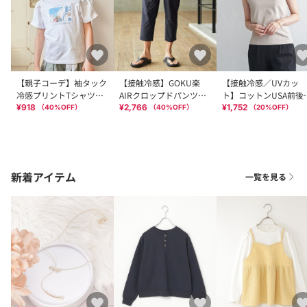
【親子コーデ】袖タック
【接触冷感】GOKU楽
【接触冷感／UVカッ
冷感プリントTシャツ
AIRクロップドパンツ
ト】コットンUSA前後
（120~160cm）
【セットアップ対応】
ースタンクトップ
¥918
¥2,766
¥1,752
（
40
%OFF）
（
40
%OFF）
（
20
%OFF）
新着アイテム
一覧を見る