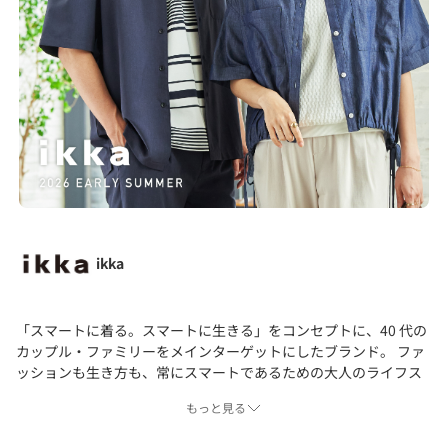
ikka
「スマートに着る。スマートに生きる」をコンセプトに、40 代の
カップル・ファミリーをメインターゲットにしたブランド。 ファ
ッションも生き方も、常にスマートであるための大人のライフス
タイルを提案します。 メンズアパレル・レディスアパレル・キッ
もっと見る
ズ、服飾雑貨を中心とした品揃えをしております。