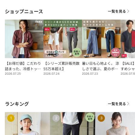
ショップニュース
一覧を見る
【お得だ値】こだわり
【シリーズ累計販売数
暑い日も心地よく。 涼
【SAL
詰まった、冷感トップ
55万本超え】
しさで選ぶ、夏のボト
すめシャ
ス・シャツ
ム
2026.07.25
2026.07.24
2026.07.23
2026.07.1
ランキング
一覧を見る
1
2
3