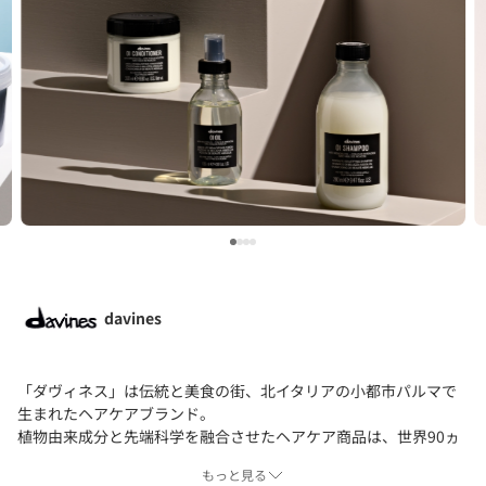
davines
「ダヴィネス」は伝統と美食の街、北イタリアの小都市パルマで
生まれたヘアケアブランド。
植物由来成分と先端科学を融合させたヘアケア商品は、世界90ヵ
国以上のプロのスタイリストたちに愛用されています。
もっと見る
また、今ある自然環境や文化を守り、未来の社会を希望に満ちた