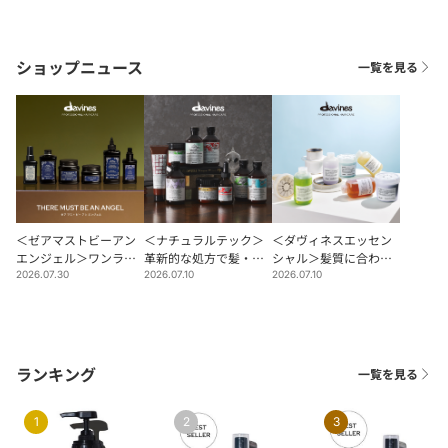
ものにするために、自然エネルギーや環境に配慮した成分の使
用、植林活動や発展途上への支援など、サステナビリティ活動を
継続的に行っています。
ショップニュース
一覧を見る
＜ゼアマストビーアン
＜ナチュラルテック＞
＜ダヴィネスエッセン
エンジェル＞ワンラン
革新的な処方で髪・頭
シャル＞髪質に合わせ
ク上のカラーケアを。
皮の悩みにアプローチ
たアプローチを。
2026.07.30
2026.07.10
2026.07.10
ランキング
一覧を見る
1
2
3