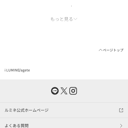
agete
ルミネ新宿 ルミネ１
03-5989-0208
もっと見る
agete
ルミネ立川
042-519-3551
agete
ページトップ
ルミネ町田
03-5334-0550
i LUMINE
agete
ルミネ公式ホームページ
よくある質問