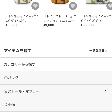
『ﾄｲ･ｽﾄｰﾘｰ』ｺﾚｸｼｮﾝ ﾐﾆﾐ
『トイ・ストーリー』コ
『ﾄｲ･ｽﾄｰﾘｰ』ｺﾚｸｼｮﾝ ﾊﾝ
ﾆﾊﾞｯｸﾞﾁｬｰﾑ(ﾊﾞｽ
レクション ミニミニバ
ﾄﾞﾊﾞｯｸﾞ(ﾊﾞｽﾞ･ﾗｲ
ッグチャーム（ウッデ
¥9,680
¥9,680
¥36,300
ィ）
アイテムを探す
一覧を見る
カテゴリーから探す
バッグ
ストール・マフラー
小物