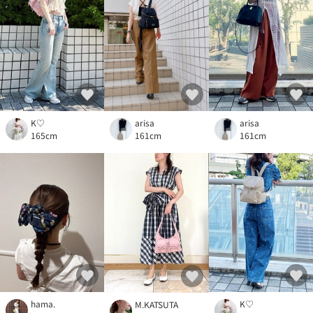
K♡
arisa
arisa
165cm
161cm
161cm
hama.
K♡
M.KATSUTA