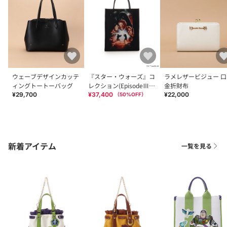
ウェーブデザインカッテ
『スター・ウォーズ』コ
ラメレザービジュー 口
ィングトートーバッグ
レクション(EpisodeⅢ)
金折財布
トートバッグ
¥29,700
¥37,400
¥22,000
（
50
%OFF）
新着アイテム
一覧を見る