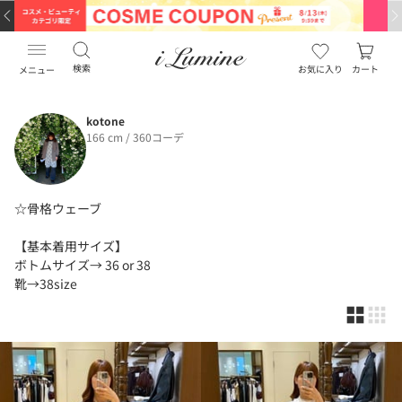
検索
お気に入り
カート
メニュー
kotone
166 cm / 360コーデ
☆骨格ウェーブ
【基本着用サイズ】
ボトムサイズ→ 36 or 38
靴→38size