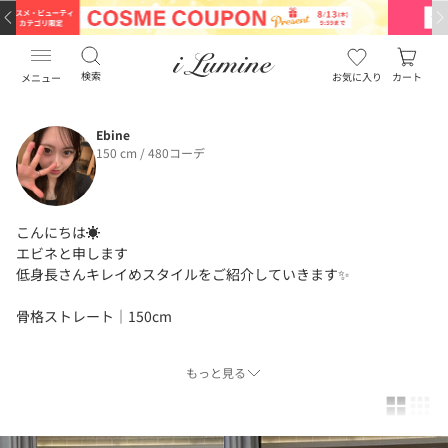
検索
お気に入り
カート
メニュー
Ebine
150 cm / 480コーデ
こんにちは☀️
エビネと申します
低身長さんキレイめスタイルをご紹介していきます✨️
骨格ストレート｜150cm
もっと見る
【基本着用サイズ】
トップス S(0サイズ)
パンツ S(0サイズ)