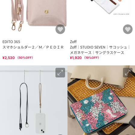
EDITO 365
Zoff
スマホショルダー２／Ｍ／ＰＥＤＩＲ
Zoff｜STUDIO SEVEN｜サコッシュ｜
メガネケース｜サングラスケース
¥2,530
¥1,920
（
50
%OFF）
（
19
%OFF）