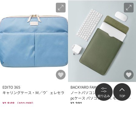
EDITO 365
BACKYARD FAMILY
キャリングケース・Ｍ／ウ゛ェレセラ
ノートパソコン ケース おしゃれ 通販
絞り込み
TOP
pcケース パソコンケース モバイルケ
ース
¥1,848
¥1,391
（
40
%OFF）