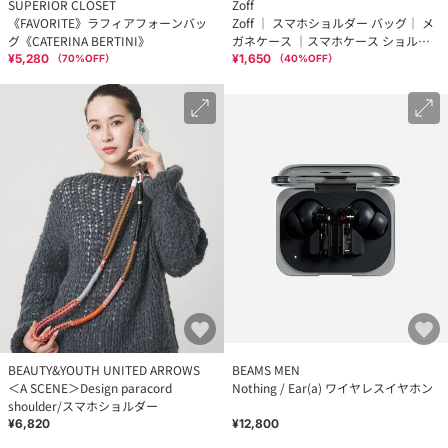
SUPERIOR CLOSET
Zoff
《FAVORITE》ラフィアフォーンバッ
Zoff ｜ スマホショルダー バッグ｜ メ
グ《CATERINA BERTINI》
ガネケース ｜スマホケース ショルダ
ーバッグ ポーチ ｜ WEB限定商品
¥5,280
¥1,650
（
70
%OFF）
（
40
%OFF）
BEAUTY&YOUTH UNITED ARROWS
BEAMS MEN
＜A SCENE＞Design paracord
Nothing / Ear(a) ワイヤレスイヤホン
shoulder/スマホショルダー
¥6,820
¥12,800