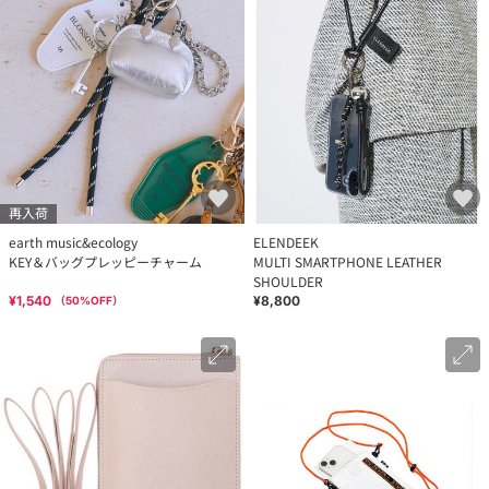
再入荷
earth music&ecology
ELENDEEK
KEY＆バッグプレッピーチャーム
MULTI SMARTPHONE LEATHER
SHOULDER
¥1,540
¥8,800
（
50
%OFF）