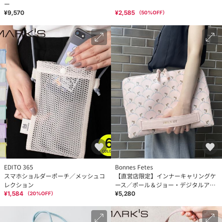
ー
¥9,570
¥2,585
（
50
%OFF）
EDITO 365
Bonnes Fetes
スマホショルダーポーチ／メッシュコ
【直営店限定】インナーキャリングケ
レクション
ース／ポール＆ジョー・デジタルアク
セサリー・ビジネス
¥1,584
¥5,280
（
20
%OFF）