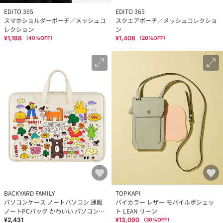
EDITO 365
EDITO 365
スマホショルダーポーチ／メッシュコ
スクエアポーチ／メッシュコレクショ
レクション
ン
¥1,188
¥1,408
（
40
%OFF）
（
20
%OFF）
BACKYARD FAMILY
TOPKAPI
パソコンケース ノートパソコン 通販
バイカラー レザー モバイルポシェッ
ノートPCバッグ かわいい パソコンバ
ト LEAN リーン
ッグ PCバッグ
¥2,431
¥13,090
（
30
%OFF）