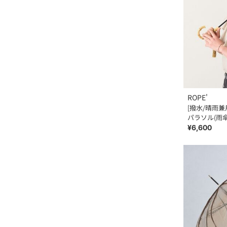
ROPE'
[撥水/晴雨
パラソル(雨傘
カット/近赤外
¥6,600