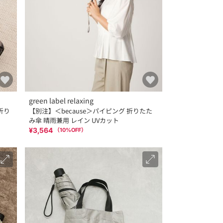
green label relaxing
 折り
【別注】＜because＞パイピング 折りたた
み傘 晴雨兼用 レイン UVカット
¥3,564
（
10
%OFF）