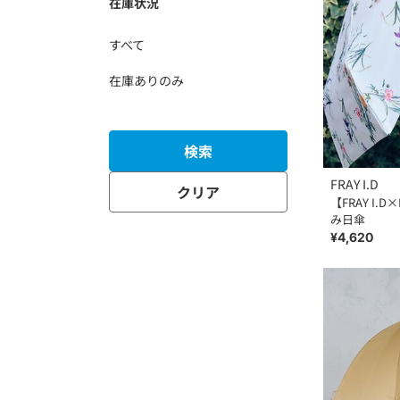
在庫状況
すべて
在庫ありのみ
検索
FRAY I.D
クリア
【FRAY I.
み日傘
¥4,620