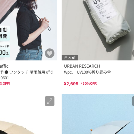
再入荷
affic
URBAN RESEARCH
新作● ワンタッチ 晴雨兼用 折り
Wpc. UV100%折り畳み傘
0601
¥2,695
%OFF）
（
30
%OFF）