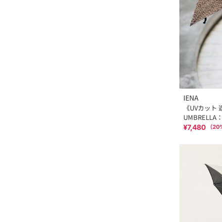
IENA
《UVカット 
UMBRELLA
¥7,480
（
20