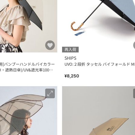
再入荷
SHIPS
兼用]バンブーハンドルバイカラー
UVO:２段折 タッセル バイフォールド MI
・遮熱日傘)/UV&遮光率100%
線99.9％
¥8,250