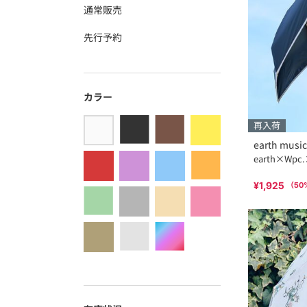
通常販売
先行予約
カラー
再入荷
earth musi
earth×W
¥1,925
（
50