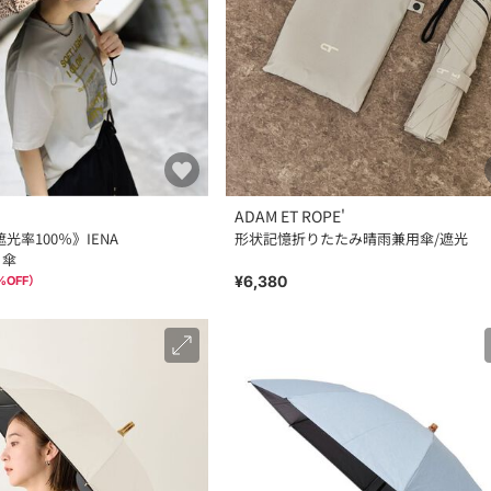
ADAM ET ROPE'
遮光率100％》IENA
形状記憶折りたたみ晴雨兼用傘/遮光
：傘
¥6,380
%OFF）