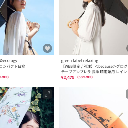
c&ecology
green label relaxing
pc.コンパクト日傘
【WEB限定 / 別注】＜because＞グロ
テープアンブレラ 長傘 晴雨兼用 レイン
¥2,475
%OFF）
（
50
%OFF）