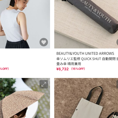
BEAUTY&YOUTH UNITED ARROWS
傘ソムリエ監修 QUICK SHUT 自動開閉
畳み傘 晴雨兼用
¥6,732
%OFF）
（
15
%OFF）