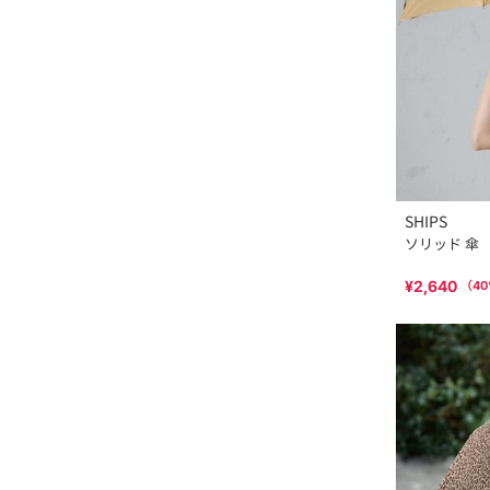
SHIPS
ソリッド 傘
¥2,640
（
40