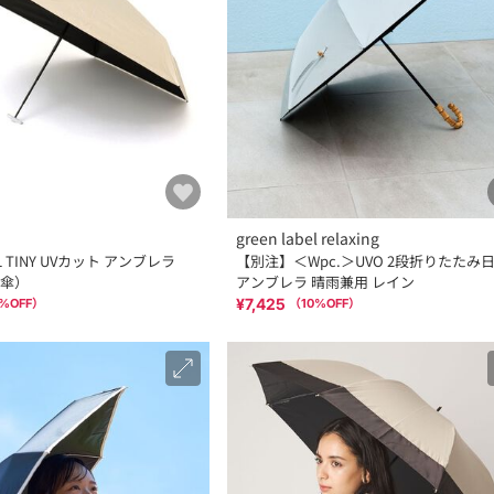
green label relaxing
IAL TINY UVカット アンブレラ
【別注】＜Wpc.＞UVO 2段折りたたみ日
傘）
アンブレラ 晴雨兼用 レイン
¥7,425
%OFF）
（
10
%OFF）