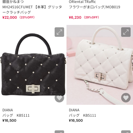
銀座かねまつ
ORiental TRaffic
MH24516CFUMET 【本革】グリッタ
フラワーがま口バッグ/MOB019
ークラッチバッグ
¥22,000
¥6,230
（
23
%OFF）
（
29
%OFF）
DIANA
DIANA
バッグ KB5111
バッグ KB5111
¥16,500
¥16,500