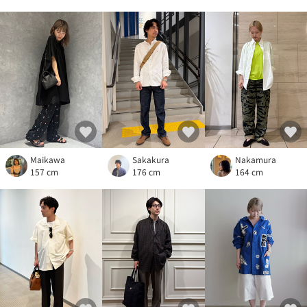
Maikawa
Sakakura
Nakamura
157 cm
176 cm
164 cm