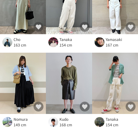
Cho
Tanaka
Yamasaki
163 cm
154 cm
167 cm
Nomura
Kudo
Tanaka
149 cm
168 cm
154 cm