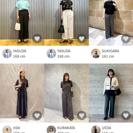
YASUDA
YASUDA
SUKIGARA
168 cm
168 cm
161 cm
IIDA
KURAKATA
UEDA
158 cm
159 cm
165 cm