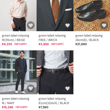
green label relaxing
green label relaxing
green label relaxing
M(39cm) / BEIGE
FREE / BRICK
26cm(8) / BLACK
¥4,235
¥3,850
¥21,890
（
50
%OFF）
（
50
%OFF）
green label relaxing
green label relaxing
M / NAVY
81cm(32inch) / BLACK
¥15,246
¥7,590
（
10
%OFF）