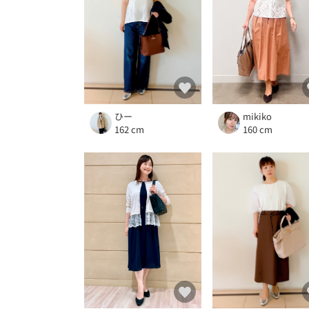
mikiko
ひー
160 cm
162 cm