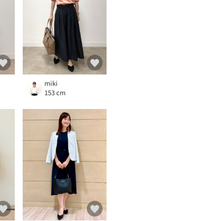
miki
153 cm