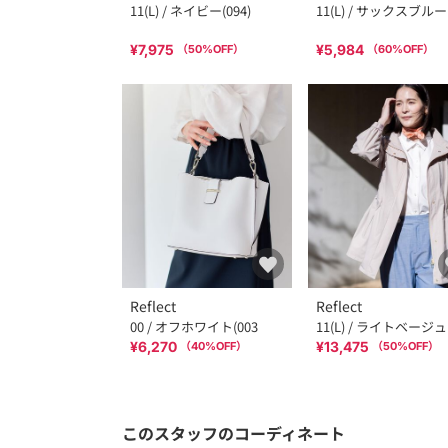
11(L) / ネイビー(094)
11(L) / サックスブルー
¥7,975
¥5,984
（
50
%OFF）
（
60
%OFF）
Reflect
Reflect
00 / オフホワイト(003
11(L) / ライトベージュ
¥6,270
¥13,475
（
40
%OFF）
（
50
%OFF）
このスタッフのコーディネート