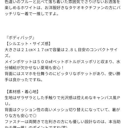
色違いのブルーと比べて落ち着いた雰囲気でさりげないお洒落を
楽しめるホワイトは、お洋服好きなタケオキクチファンの方にバ
ッチリな一着で一推しですよ。
『ボディバッグ』
【シルエット・サイズ感】
大きさは２１㎝×１７㎝で容量は２.８Ｌ目安のコンパクトサイ
ズ。
メインポケットは５００㎖ペットボトルがスッポリと収まり、水
分補給が欠かせない夏場も安心！
背面にはスマホを仕舞うのにピッタリなポケットがあり、使い勝
手は良かったですね。
【素材感・着心地】
生地はザラザラとした手触りで光沢感は控えめなキャンバス風Ｐ
Ｕ。
背面はクッション性の高いメッシュ切り替えになっていて、暑が
りな方も安心で◎
ファスナーは両開きで左利きの方にも優しい設計なのは、本当助
かる僕一推しのポイントですね(笑)