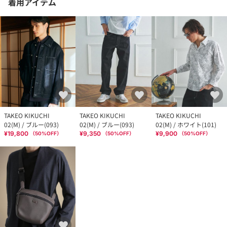
着用アイテム
TAKEO KIKUCHI
TAKEO KIKUCHI
TAKEO KIKUCHI
02(M) / ブルー(093)
02(M) / ブルー(093)
02(M) / ホワイト(101)
¥19,800
¥9,350
¥9,900
（
50
%OFF）
（
50
%OFF）
（
50
%OFF）