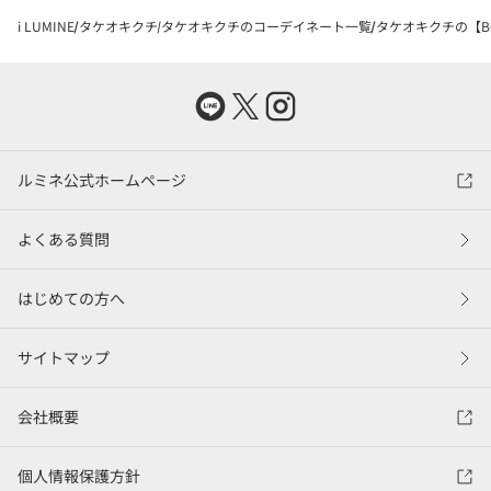
i LUMINE
タケオキクチ
タケオキクチのコーデイネート一覧
タケオキクチの【BO
ルミネ公式ホームページ
よくある質問
はじめての方へ
サイトマップ
会社概要
個人情報保護方針