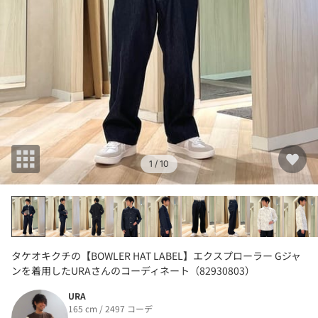
1
/ 10
タケオキクチの【BOWLER HAT LABEL】エクスプローラー Gジャ
ンを着用したURAさんのコーディネート（82930803）
URA
165 cm / 2497 コーデ