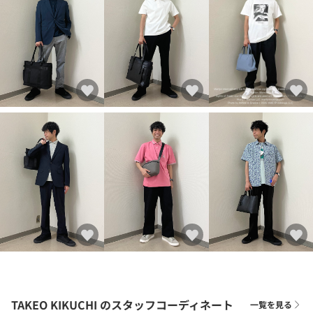
TAKEO KIKUCHI
のスタッフコーディネート
一覧を見る