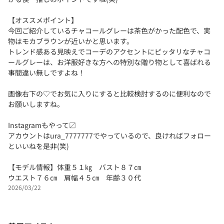
【オススメポイント】
今回ご紹介しているチャコールグレーは茶色がかった配色で、実
物はモカブラウンが近いかと思います。
トレンド感ある見映えでコーデのアクセントにピッタリなチャコ
ールグレーは、お洋服好きな方への特別な贈り物として喜ばれる
事間違い無しですよね！
画像右下の♡でお気に入りにすると比較検討するのに便利なので
お願いしますね。
Instagramもやって〼
アカウントはura_7777777でやっているので、良ければフォロー
といいねを是非(笑)
【モデル情報】体重５１㎏ バスト８７㎝
ウエスト７６㎝ 肩幅４５㎝ 年齢３０代
2026/03/22