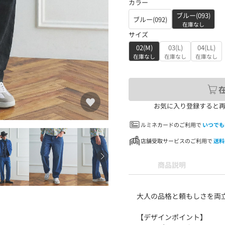
カラー
ブルー(093)
ブルー(092)
在庫なし
サイズ
02(M)
03(L)
04(LL)
在庫なし
在庫なし
在庫なし
お気に入り登録すると
ルミネカードのご利用で
いつでも
店舗受取サービスのご利用で
送料
商品説明
大人の品格と頼もしさを両
【デザインポイント】