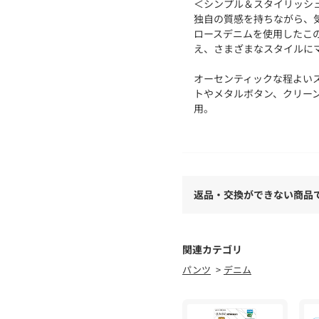
＜シンプル＆スタイリッシ
独自の質感を持ちながら、
ロースデニムを使用したこ
え、さまざまなスタイルに
オーセンティックな程よい
トやメタルボタン、クリー
用。
さらに、サイドポケットの
用性とデザイン性が調和し
＜多用途なスタイル＞
定番のジーンズとシンプル
返品・交換ができない商品
ーコーデにぴったり。
Tシャツやニットと合わせ
インすれば少しフォーマル
◎
関連カテゴリ
パンツ
デニム
＜シーン＞
友人とのカジュアルなお出
なシーンで活躍します。
特に春から秋にかけて、シ