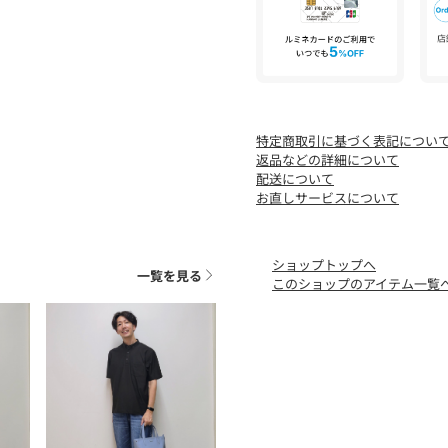
アイテムです。
【素材・特性】
コットンとセルロースの混
装飾を抑えた王道の表情で
も、
特定商取引に基づく表記につい
しなやかで着用後すぐ身体
返品などの詳細について
楽しみいただける素材とな
配送について
お直しサービスについて
092カラー：特殊なウォッ
う工夫し、クリアな仕上が
093カラー：ワンウォッシ
ショップトップへ
ち着いた雰囲気に。経年変
一覧を見る
このショップのアイテム一覧
同素材でデニムブルゾン（93
セットアップでの着こなし
【仕様】
・ポケット数：横×4 後ろ×
・前ファスナー
・裏地なし