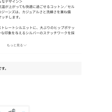
ュなデザイン＞
気温が上がっても快適に過ごせるコットン／セル
のジーンズは、カジュアルさと洗練さを兼ね備
マッチします。
ストレートシルエットに、大ぶりのヒップポケッ
ンな印象を与えるシルバーのステッチワークを採
アクセントやウエストを絞れるタブを配備し、実
もっと見る
た一着です。
なデザインが融合されたこのアイテムは、デイリ
です。
てカジュアルなスタイルを楽しめますし、シャツを
な雰囲気も演出可能です。もちろんポロシャツも
かけや、休日のリラックスタイムなど、さまざま
ンプルなインナーとのコーディネートが楽しめる