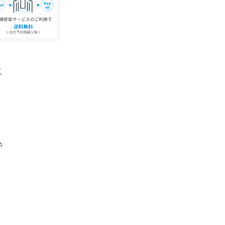
合デニム素材を採用。
、クラシックかつ力強い佇まいの見た目ながら
て
に馴染み長時間着用しても快適で季節を問わずお
っています。
シュ加工を施したライトブルーは粗野に映らないよ
りが特徴。
ュのみを施しデニムらしいインディゴ色を残し、落
化で自分だけの表情にする愉しみも。
へ
1－55604）も展開。
もお愉しみいただけます。
2