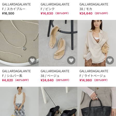
GALLARDAGALANTE
GALLARDAGALANTE
GALLARDAGALANTE
F / スカイブルー
F / ピンク
38 / モカ
¥16,500
¥14,630
¥24,640
（
30
%OFF）
（
20
%OFF）
GALLARDAGALANTE
GALLARDAGALANTE
GALLARDAGALANTE
F / シルバー系
38 / ベージュ
F / ライトベージュ
¥4,620
¥24,640
¥14,960
（
40
%OFF）
（
20
%OFF）
（
20
%OFF）