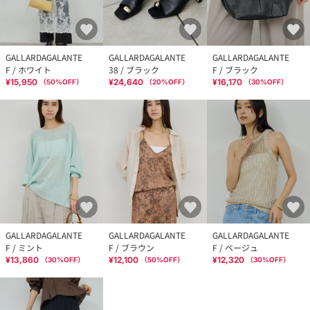
GALLARDAGALANTE
GALLARDAGALANTE
GALLARDAGALANTE
F / ホワイト
38 / ブラック
F / ブラック
¥15,950
¥24,640
¥16,170
（
50
%OFF）
（
20
%OFF）
（
30
%OFF）
GALLARDAGALANTE
GALLARDAGALANTE
GALLARDAGALANTE
F / ミント
F / ブラウン
F / ベージュ
¥13,860
¥12,100
¥12,320
（
30
%OFF）
（
50
%OFF）
（
30
%OFF）