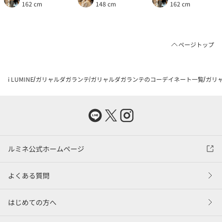
162 cm
148 cm
162 cm
ページトップ
i LUMINE
ガリャルダガランテ
ガリャルダガランテのコーデイネート一覧
ガリャ
ルミネ公式ホームページ
よくある質問
はじめての方へ