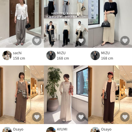
sachi
MIZU
MIZU
158 cm
168 cm
168 cm
Osayo
AYUMI
Osayo