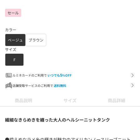
セール
カラー
ベージュ
ブラウン
サイズ
F
ルミネカードのご利用で
いつでも
5
%OFF
店舗受取サービスのご利用で
送料無料
商品説明
サイズ
商品詳細
繊細なきらめきを纏った大人のヘルシーニットタンク
●控えめなラメ糸の輝きが魅力のアメリカンノースリーブニット。