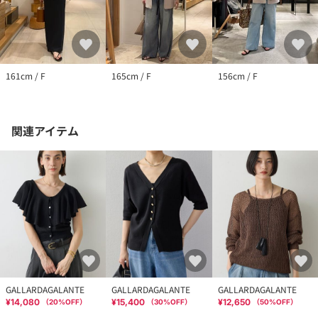
161cm / F
165cm / F
156cm / F
関連アイテム
GALLARDAGALANTE
GALLARDAGALANTE
GALLARDAGALANTE
¥14,080
¥15,400
¥12,650
（
20
%OFF）
（
30
%OFF）
（
50
%OFF）