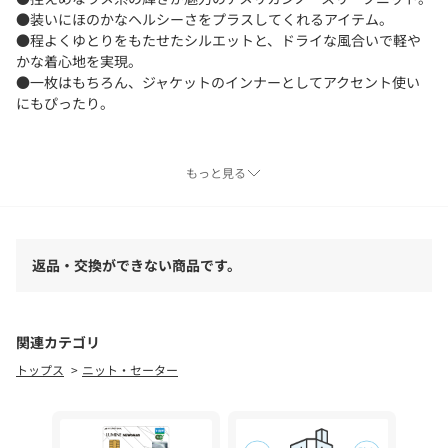
●装いにほのかなヘルシーさをプラスしてくれるアイテム。
●程よくゆとりをもたせたシルエットと、ドライな風合いで軽や
かな着心地を実現。
●一枚はもちろん、ジャケットのインナーとしてアクセント使い
にもぴったり。
■洗濯：手洗い可
もっと見る
■透け感：あり
■裏地：なし
返品・交換ができない商品です。
※画像の商品はサンプルです。
実際の商品と仕様、加工などが若干異なる場合があります。
また、生産過程上の都合により、洗濯表記や混率、サイズスペッ
ク等が多少変更になる可能性がございます。
関連カテゴリ
予めご了承ください。
トップス
ニット・セーター
※トップの画像は、光の具合で色味が違って見える場合がありま
す。