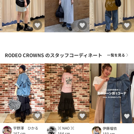
RODEO CROWNS
のスタッフコーディネート
一覧を見る
宇野澤 ひかる
⌘ NAO ⌘
伊藤瑠依
167 cm
164 cm
150 cm