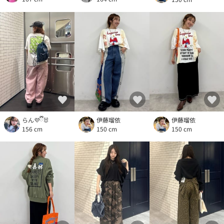
らん💜ྀི🐰
伊藤瑠依
伊藤瑠依
156 cm
150 cm
150 cm