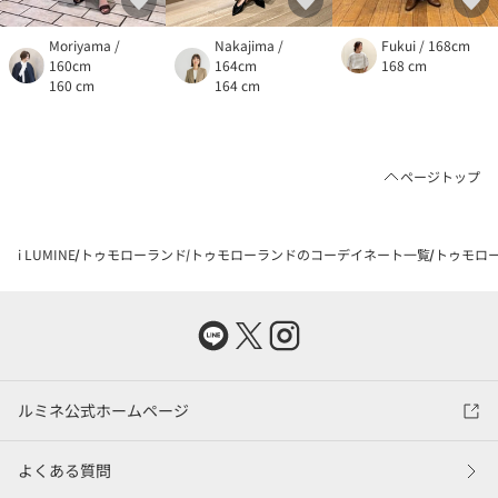
Moriyama /
Nakajima /
Fukui / 168cm
160cm
164cm
168 cm
160 cm
164 cm
ページトップ
i LUMINE
トゥモローランド
トゥモローランドのコーデイネート一覧
トゥモロー
ルミネ公式ホームページ
よくある質問