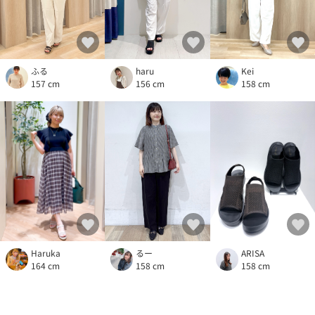
ふる
haru
Kei
157 cm
156 cm
158 cm
Haruka
ARISA
るー
164 cm
158 cm
158 cm