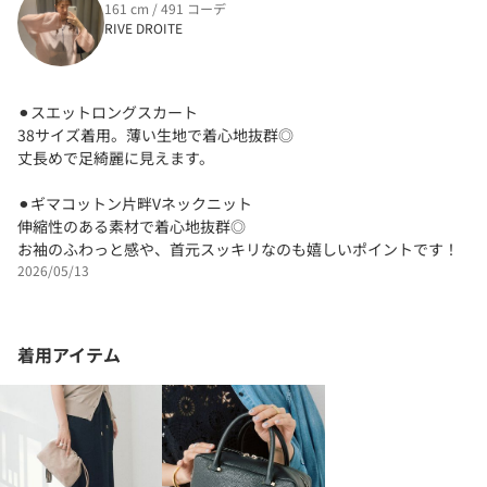
161 cm / 491 コーデ
RIVE DROITE
⚫︎スエットロングスカート
38サイズ着用。薄い生地で着心地抜群◎
丈長めで足綺麗に見えます。
⚫︎ギマコットン片畔Vネックニット
伸縮性のある素材で着心地抜群◎
お袖のふわっと感や、首元スッキリなのも嬉しいポイントです！
2026/05/13
着用アイテム