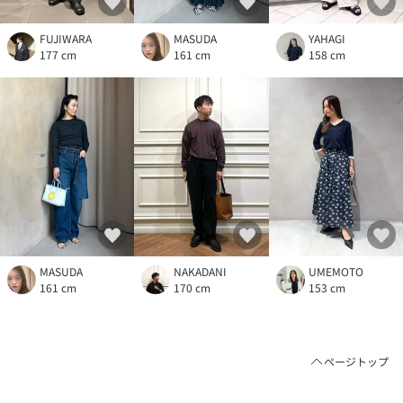
FUJIWARA
MASUDA
YAHAGI
177 cm
161 cm
158 cm
MASUDA
NAKADANI
UMEMOTO
161 cm
170 cm
153 cm
ページトップ