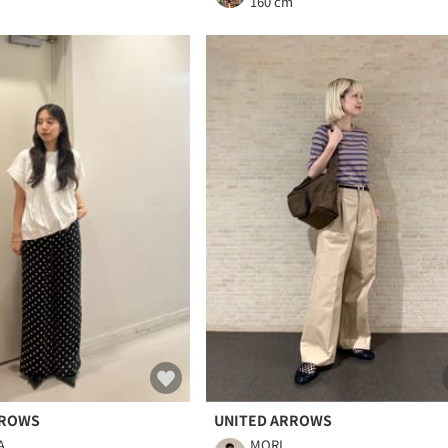
m
160 cm
RROWS
UNITED ARROWS
A
MORI