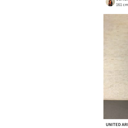
161 c
UNITED A