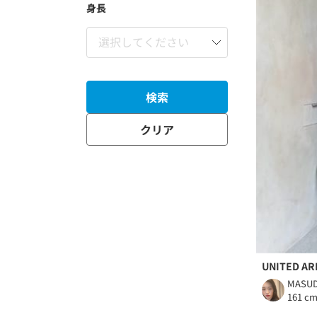
身長
検索
クリア
UNITED A
MASU
161 c