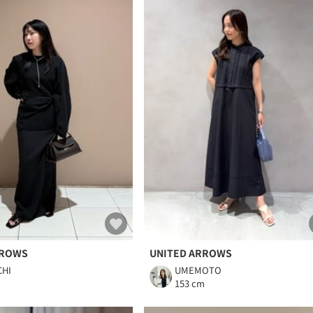
RROWS
UNITED ARROWS
HI
UMEMOTO
m
153 cm