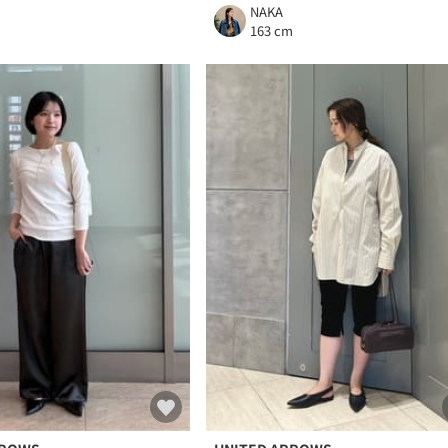
NAKA
m
163 cm