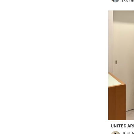
156 c
UNITED A
UCHID