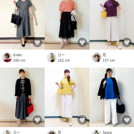
ひー
花
Endo
162 cm
157 cm
160 cm
Sawa
花
ひー