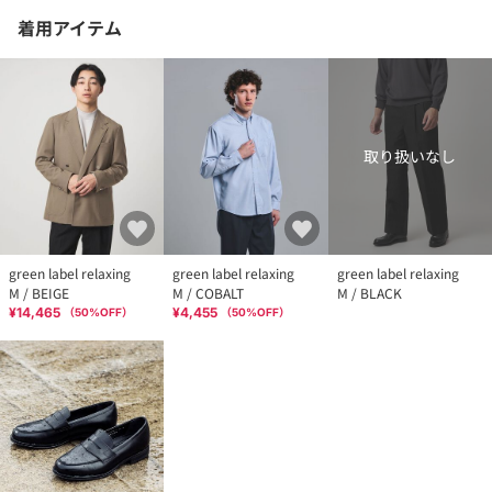
着用アイテム
取り扱いなし
green label relaxing
green label relaxing
green label relaxing
M / BEIGE
M / COBALT
M / BLACK
¥14,465
¥4,455
（
50
%OFF）
（
50
%OFF）