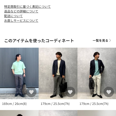
も、発送させて頂いております。予めご了承ください。
特定商取引に基づく表記について
※商品を使用前に、タグ等に記載されている「取り扱い上の注意
返品などの詳細について
書き」、「洗濯表示」を必ずご確認ください。
配送について
お直しサービスについて
※商品画像は、光の当たり具合やパソコンなどの閲覧環境によ
り、実際の色味と異なって見える場合がございます。予めご了承
ください。
※商品の色味の目安は、商品単体の画像をご参照ください。
このアイテムを使ったコーディネート
一覧を見る
<価格改定のお知らせ>
本商品は価格改定を実施させていただきました。
そのため、本サイト内に明記した価格と異なる価格のタグが添付
された状態でお客様のお手元にお届けさせていただく場合がござ
いますので、あらかじめご了承ください。
店舗へお問い合わせの際は、全国のgreen label relaxing各店舗ま
で下記の品名/品番をお申し付け下さい。
品名：GLR ﾊｯｽｲSMOOTH F/LOAFER 品番：31316990694
169cm / 26cm(8)
179cm / 25.5cm(7h)
179cm / 25.5cm(7h)