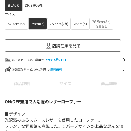
BLACK
DK.BROWN
サイズ
26.5cm(8h)
24.5cm(6h)
25cm(7)
25.5cm(7h)
26cm(8)
在庫なし
店舗在庫を見る
ルミネカードのご利用で
いつでも
5
%OFF
店舗受取サービスのご利用で
送料無料
商品説明
サイズ
商品詳細
ON/OFF兼用で大活躍のレザーローファー
■デザイン
光沢感のあるスムースレザーを使用したローファー。
フレンチな雰囲気を意識したアッパーデザインが上品な足元を演