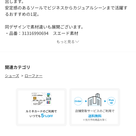
出します。
安定感のあるソールでビジネスからカジュアルシーンまで活躍す
るおすすめの1足。
同デザインで素材違いも展開ございます。
・品番：31316990694 スエード素材
もっと見る
============================
機能性：撥水
============================
関連カテゴリ
※濡れた後のケアについて
シューズ
ローファー
・表面に付いた水分をふき取る。
・風通しの良い所で乾燥させる。
・クリームやスプレーなどでシューケアをする。
【注意事項】
※シューズの重量は、シューズ本体のみ両足の重量となります。
箱や付属品は計測に含まれません。
※商品に不良が無い場合、包装紙および箱の破損がございまして