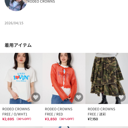
RODEO CROWNS
2026/04/15
着用アイテム
RODEO CROWNS
RODEO CROWNS
RODEO CROWNS
FREE / O/WHT1
FREE / RED
FREE / 迷彩
¥2,695
¥3,850
¥7,150
（
30
%OFF）
（
30
%OFF）