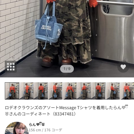
1
/ 9
ロデオクラウンズのアソートMessage Tシャツを着用したらん💜ྀི
🐰さんのコーディネート（83347481）
らん💜ྀི🐰
156 cm / 176 コーデ