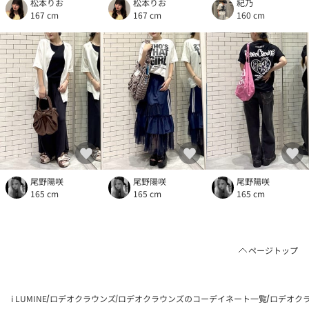
松本りお
松本りお
紀乃
167 cm
167 cm
160 cm
尾野陽咲
尾野陽咲
尾野陽咲
165 cm
165 cm
165 cm
ページトップ
i LUMINE
ロデオクラウンズ
ロデオクラウンズのコーデイネート一覧
ロデオクラ