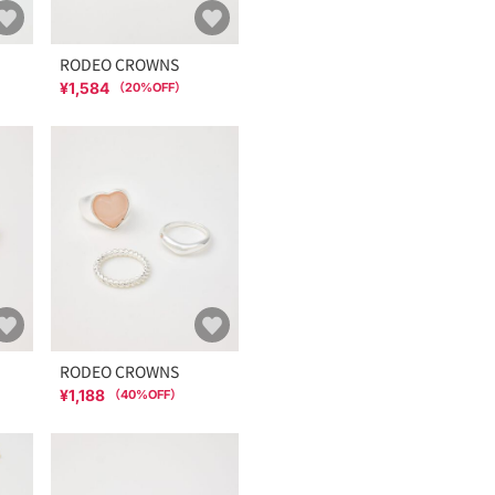
RODEO CROWNS
¥1,584
（
20
%OFF）
RODEO CROWNS
¥1,188
（
40
%OFF）