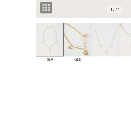
1
/ 14
SLV
GLD