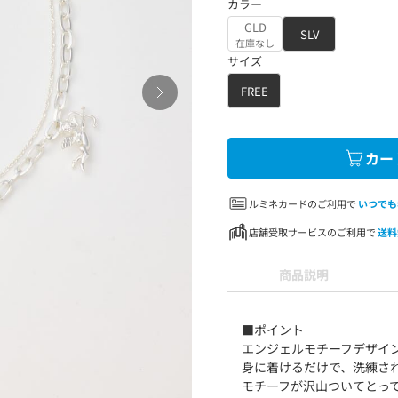
カラー
GLD
SLV
在庫なし
サイズ
FREE
カー
ルミネカードのご利用で
いつでも
店舗受取サービスのご利用で
送料
商品説明
■ポイント
エンジェルモチーフデザイ
身に着けるだけで、洗練さ
モチーフが沢山ついてとっ