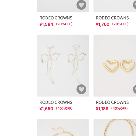
RODEO CROWNS
RODEO CROWNS
¥1,584
¥1,760
（
20
%OFF）
（
20
%OFF）
RODEO CROWNS
RODEO CROWNS
¥1,650
¥1,188
（
40
%OFF）
（
40
%OFF）