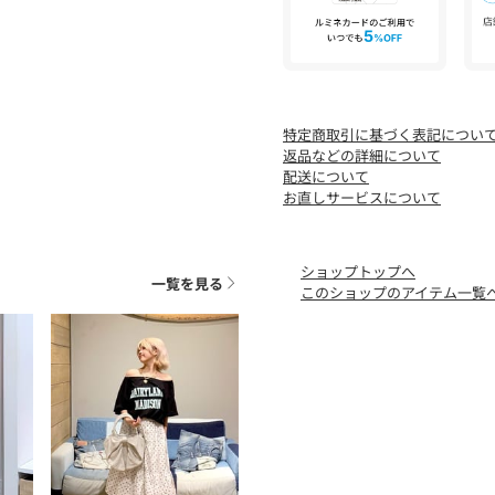
・消毒液が製品に直接かか
[注意事項]
※画像の商品はサンプルで
あります。
※画像の商品は光の照射や
特定商取引に基づく表記につい
が異なる場合がございます
返品などの詳細について
※着用、お取り扱いの際は
配送について
お直しサービスについて
ショップトップへ
一覧を見る
このショップのアイテム一覧