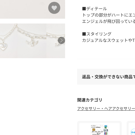
■ディテール
トップの部分がハートにエ
エンジェルが飛び回ってい
■スタイリング
カジュアルなスウェットや
出してくれます。
1つ持っているだけで、ス
※お取り扱い上のご注意
・本品はデザイン性を重視
返品・交換ができない商品
・非常に引っ掛かりやすく
ると破損する事があります
・装飾部分は形や色に個体
・皮膚に痒みや刺激を感じ
関連カテゴリ
・摩擦(特に汗や雨等で濡れ
アクセサリー・ヘアアクセサリ
注意下さい。
・金属アクセサリーの場合
り、変色や変質する場合が
・定期的にふき取りのメン