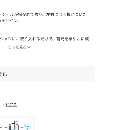
ンジェルが描かれており、左右には羽根がついた
るデザイン。
Tシャツに、取り入れるだけで、首元を華やかに演
もっと見る
タイリングの幅を広げてくれるアイテムです。
した繊細なアクセサリーです。
です。
、取れやすいのでご注意下さい。極度な力が加わ
。
差があります。
た際は使用をお止め下さい。
た状態)により色落ちする可能性がありますのでご
ー
ピアス
、消毒液に触れたり、皮脂および汚れの蓄積によ
ございます。
テナンスをお願いします。