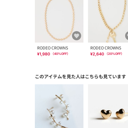
RODEO CROWNS
RODEO CROWNS
¥1,980
¥2,640
（
40
%OFF）
（
20
%OFF）