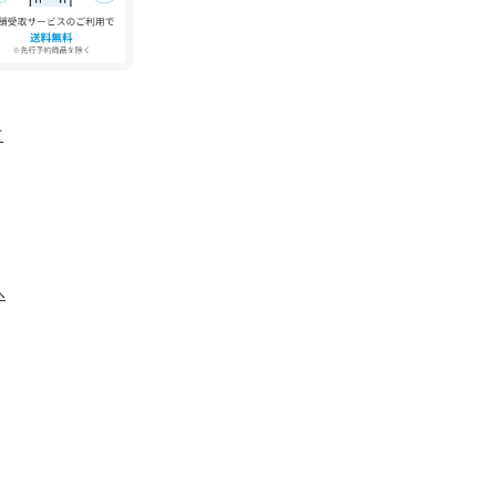
る事が無いようご注意下さい。
す。実際の商品と仕様、加工が若干異なる場合が
角度、お使いのモニター環境により、実物と色味
て
。
、アテンションタグをご確認ください。
へ