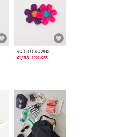
RODEO CROWNS
¥1,188
（
40
%OFF）