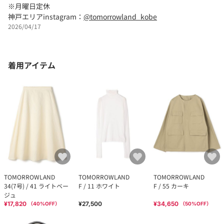
※月曜日定休
神戸エリアinstagram：
@tomorrowland_kobe
2026/04/17
着用アイテム
TOMORROWLAND
TOMORROWLAND
TOMORROWLAND
34(7号) / 41 ライトベー
F / 11 ホワイト
F / 55 カーキ
ジュ
¥17,820
¥27,500
¥34,650
（
40
%OFF）
（
50
%OFF）