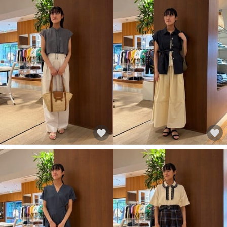
店舗へお問い合わせいただけましたら代引きでのご注文も可能で
す。
トゥモローランド 神戸店：
078-327-8891
※月曜日定休
神戸エリアinstagram：
@tomorrowland_kobe