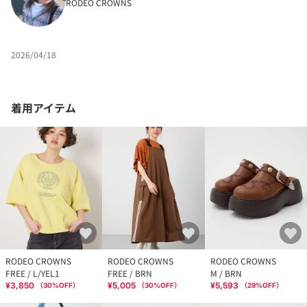
RODEO CROWNS
2026/04/18
着用アイテム
RODEO CROWNS
RODEO CROWNS
RODEO CROWNS
FREE / L/YEL1
FREE / BRN
M / BRN
¥3,850
¥5,005
¥5,593
（
30
%OFF）
（
30
%OFF）
（
29
%OFF）