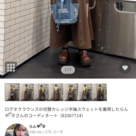
1
/ 7
ロデオクラウンズの切替カレッジ半袖スウェットを着用したらん
💜ྀི🐰さんのコーディネート（83367714）
らん💜ྀི🐰
156 cm / 175 コーデ