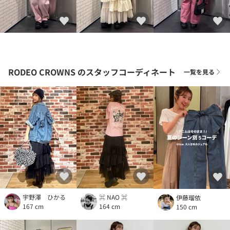
RODEO CROWNS
のスタッフコーディネート
一覧を見る
宇野澤 ひかる
⌘ NAO ⌘
伊藤瑠依
167 cm
164 cm
150 cm