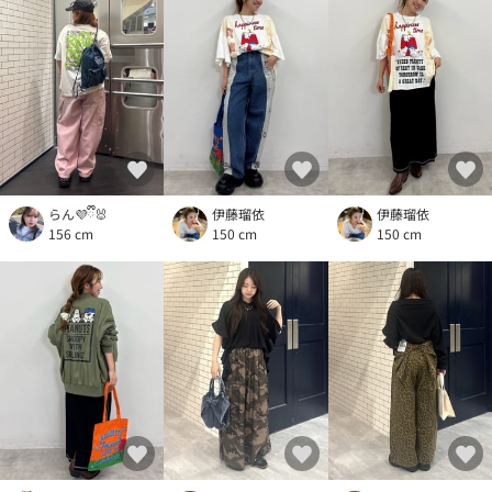
らん💜ྀི🐰
伊藤瑠依
伊藤瑠依
156 cm
150 cm
150 cm