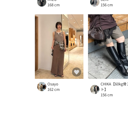
168 cm
156 cm
Osayo
CHIKA【60kg骨
162 cm
ト】
156 cm