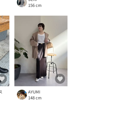
156 cm
ス
AYUMI
148 cm