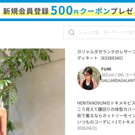
ガリャルダガランテのレザーコ
ディネート（83389340）
FUMI
163 cm / 341 コー
GALLARDAGALAN
HERITANOVUMのトキメキビ
こう見えて腰回りの体型カバ
街で着るならカットソーをイ
いつものコーデに＋1でトキメ
2026/04/21