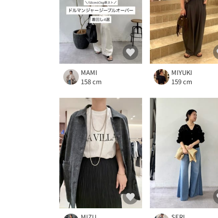
MAMI
MIYUKI
158 cm
159 cm
MIZU
SERI