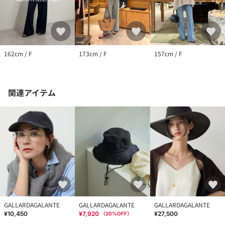
162cm / F
173cm / F
157cm / F
関連アイテム
GALLARDAGALANTE
GALLARDAGALANTE
GALLARDAGALANTE
¥10,450
¥7,920
¥27,500
（
20
%OFF）