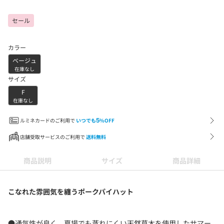
セール
カラー
ベージュ
在庫なし
サイズ
F
在庫なし
ルミネカードのご利用で
いつでも
5
%OFF
店舗受取サービスのご利用で
送料無料
商品説明
サイズ
商品詳細
こなれた雰囲気を纏うポークパイハット
●通気性が良く、夏場でも蒸れにくい天然草木を使用したサマー