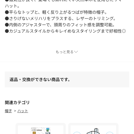
ハット。
●平らなトップと、軽く反り上がるつばが特徴の帽子。
●さりげないメリハリをプラスする、レザーのトリミング。
●内側のアジャスターで、頭周りのフィット感を調整可能。
●カジュアルスタイルからキレイめなスタイリングまで好相性◎
※天然素材の為、つばの長さに多少の個体差が生じます。予めご
もっと見る
了承下さい。
※画像の商品はサンプルです。
返品・交換ができない商品です。
実際の商品と仕様、加工などが若干異なる場合があります。
また、生産過程上の都合により、洗濯表記や混率、サイズスペッ
ク等が多少変更になる可能性がございます。
予めご了承ください。
関連カテゴリ
帽子
ハット
※トップの画像は、光の具合で色味が違って見える場合がありま
す。
◆気になる商品は「お気に入り」登録を◆